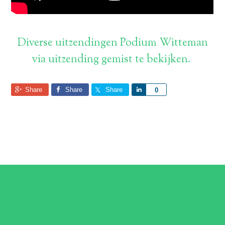
Diverse uitzendingen Podium Witteman
via uitzending gemist te bekijken.
Share
Share
Share
Share
0